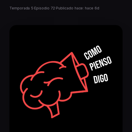
Temporada 5
·
Episodio 72
·
Publicado hace: hace 6d