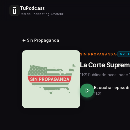
TuPodcast
Red de Podcasting Amateur
← Sin Propaganda
S2 · 
SIN PROPAGANDA
·
La Corte Suprem
11:21
·
Publicado hace: hace 
Escuchar episodi
11:21