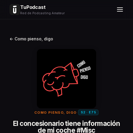
TuPodcast
Red de Podcasting Amateur
← Como pienso, digo
S2 · E75
COMO PIENSO, DIGO
·
El concesionario tiene información
de mi coche #Misc