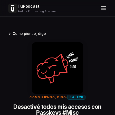
TuPodcast
Red de Podcasting Amateur
← Como pienso, digo
S4 · E28
COMO PIENSO, DIGO
·
Desactivé todos mis accesos con
Passkeys #Misc