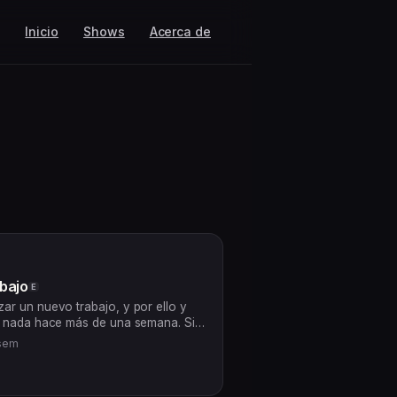
Inicio
Shows
Acerca de
bajo
E
r un nuevo trabajo, y por ello y
o nada hace más de una semana. Si
o, escucha que te lo cuento..
1sem