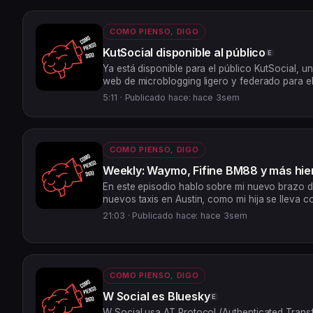
COMO PIENSO, DIGO
KutSocial disponible al público
E
Ya está disponible para el público KutSocial, un
web de microblogging ligero y federado para el
es lo que vengo usando como alternativa a Ma
5:11 ·
Publicado hace: hace 3sem
encuentran ...
COMO PIENSO, DIGO
Weekly: Waymo, Fifine BM88 y más hie
En este episodio hablo sobre mi nuevo brazo d
nuevos taxis en Austin, como mi hija se lleva c
te dejo un pedazo de tema musical..
21:03 ·
Publicado hace: hace 3sem
COMO PIENSO, DIGO
W Social es Bluesky
E
W Social usa AT Protocol (Authenticated Transf