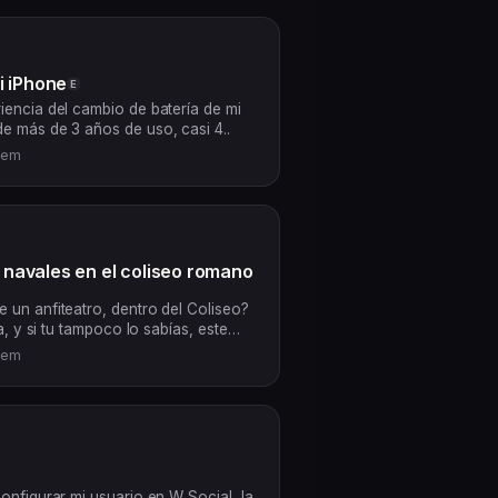
i iPhone
E
iencia del cambio de batería de mi
e más de 3 años de uso, casi 4..
sem
navales en el coliseo romano
 un anfiteatro, dentro del Coliseo?
a, y si tu tampoco lo sabías, este
sem
onfigurar mi usuario en W Social, la