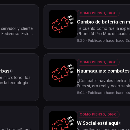
COMO PIENSO, DIGO
Cambio de batería en m
 servidor y cliente
Te cuento como fue la exper
 Fediverso. Esto
iPhone 14 Pro Max después d
stodon. Lo
8:20 ·
Publicado hace: hace 3
COMO PIENSO, DIGO
rbas
Naumaquias: combates 
E
E
e micrófono, los
¿Combates navales dentro de
on la tecnología y
Pues si, era real y no lo sabí
espisodio es para ti.
8:04 ·
Publicado hace: hace 4
COMO PIENSO, DIGO
W Social está aquí
E
er Protocol), que
Ya me llegó el acceso para c