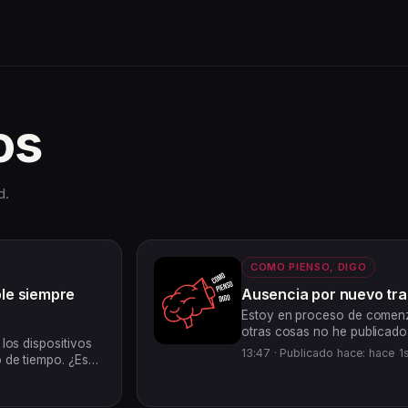
os
d.
COMO PIENSO, DIGO
le siempre
Ausencia por nuevo tra
Estoy en proceso de comenza
otras cosas no he publicad
 los dispositivos
te interesa el chisme/cotille
13:47 ·
Publicado hace: hace 
 de tiempo. ¿Es