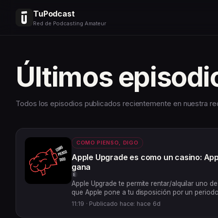
TuPodcast
Red de Podcasting Amateur
Últimos episodi
Todos los episodios publicados recientemente en nuestra re
COMO PIENSO, DIGO
Apple Upgrade es como un casino: App
gana
E
Apple Upgrade te permite rentar/alquilar uno de
que Apple pone a tu disposición por un periodo
una buena opción?
11:19 ·
Publicado hace: hace 6d