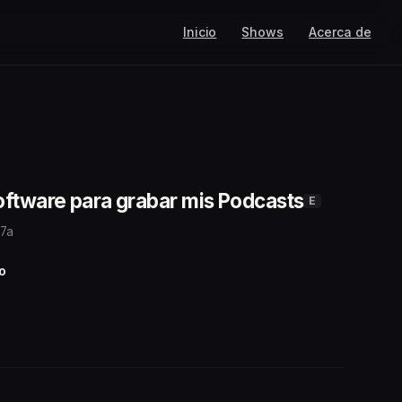
Inicio
Shows
Acerca de
oftware para grabar mis Podcasts
E
 7a
o