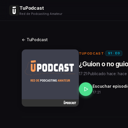
TuPodcast
Red de Podcasting Amateur
← TuPodcast
S1 · E0
TUPODCAST
·
¿Guion o no guio
17:21
·
Publicado hace: hace
Escuchar episodi
17:21