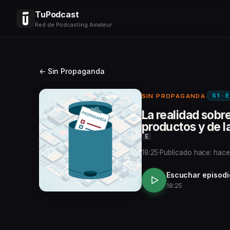
TuPodcast
Red de Podcasting Amateur
← Sin Propaganda
S1 · 
SIN PROPAGANDA
·
La realidad sobr
productos y de 
E
18:25
·
Publicado hace: hace
Escuchar episodi
18:25