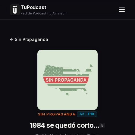
TuPodcast
Red de Podcasting Amateur
← Sin Propaganda
S2 · E19
SIN PROPAGANDA
·
1984 se quedó corto...
E