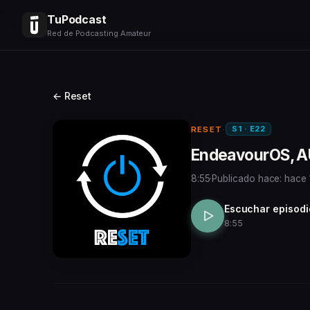
TuPodcast
Red de Podcasting Amateur
← Reset
S1 · E22
RESET
·
EndeavourOS, AU
8:55
·
Publicado hace: hace 
Escuchar episodi
8:55