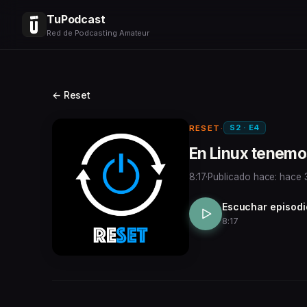
TuPodcast
Red de Podcasting Amateur
← Reset
S2 · E4
RESET
·
En Linux tenemo
8:17
·
Publicado hace: hace
Escuchar episodi
8:17