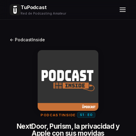
TuPodcast
Red de Podcasting Amateur
← PodcastInside
S1 · E0
PODCASTINSIDE
·
NextDoor, Purism, la privacidad y
Apple con sus movidas