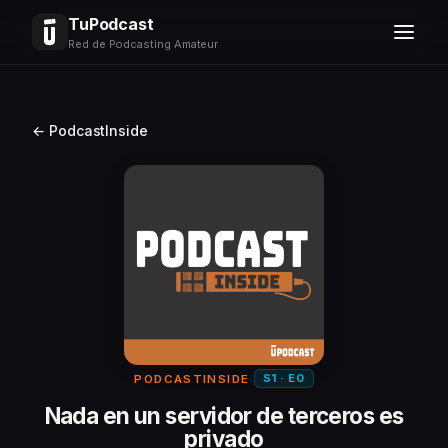
TuPodcast
Red de Podcasting Amateur
← PodcastInside
S1 · E0
PODCASTINSIDE
·
Nada en un servidor de terceros es
privado