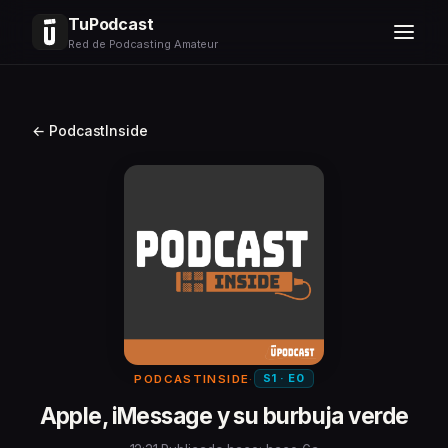
TuPodcast
Red de Podcasting Amateur
← PodcastInside
S1 · E0
PODCASTINSIDE
·
Apple, iMessage y su burbuja verde