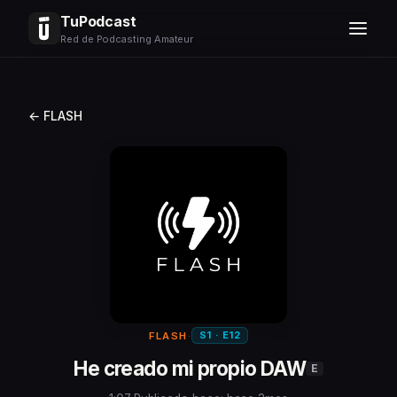
TuPodcast
Red de Podcasting Amateur
← FLASH
S1 · E12
FLASH
·
He creado mi propio DAW
E