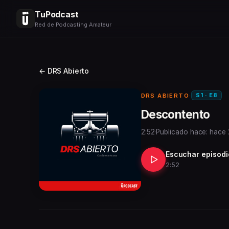
TuPodcast
Red de Podcasting Amateur
← DRS Abierto
S1 · E8
DRS ABIERTO
·
Descontento
2:52
·
Publicado hace: hace
Escuchar episodi
2:52