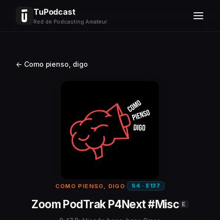
TuPodcast
Red de Podcasting Amateur
← Como pienso, digo
S4 · E137
COMO PIENSO, DIGO
·
Zoom PodTrak P4Next #Misc
E