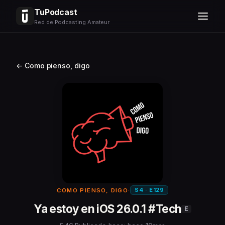
TuPodcast
Red de Podcasting Amateur
← Como pienso, digo
S4 · E129
COMO PIENSO, DIGO
·
Ya estoy en iOS 26.0.1 #Tech
E