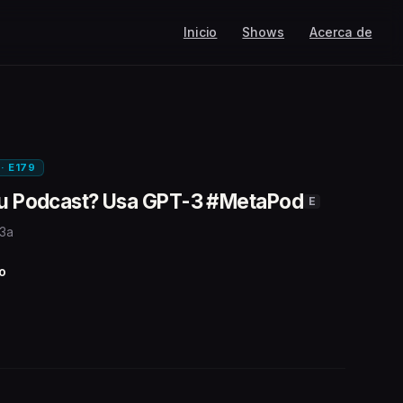
Inicio
Shows
Acerca de
 · E179
 tu Podcast? Usa GPT-3 #MetaPod
E
 3a
o