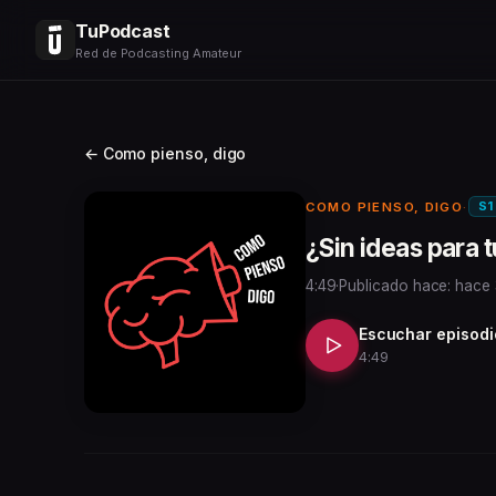
TuPodcast
Red de Podcasting Amateur
← Como pienso, digo
S1
COMO PIENSO, DIGO
·
¿Sin ideas para
4:49
·
Publicado hace: hace
Escuchar episodi
4:49