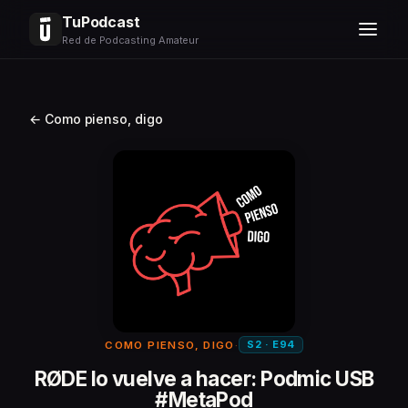
TuPodcast
Red de Podcasting Amateur
← Como pienso, digo
S2 · E94
COMO PIENSO, DIGO
·
RØDE lo vuelve a hacer: Podmic USB
#MetaPod