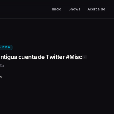
Inicio
Shows
Acerca de
 · E166
ntigua cuenta de Twitter #Misc
E
 3a
o