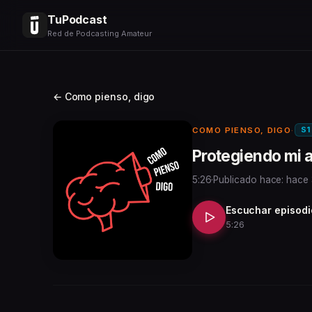
TuPodcast
Red de Podcasting Amateur
← Como pienso, digo
S1
COMO PIENSO, DIGO
·
Protegiendo mi a
5:26
·
Publicado hace: hace
Escuchar episodi
5:26