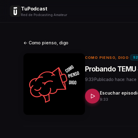
TuPodcast
Red de Podcasting Amateur
← Como pienso, digo
S2
COMO PIENSO, DIGO
·
Probando TEMU
9:33
·
Publicado hace: hace
Escuchar episodi
9:33