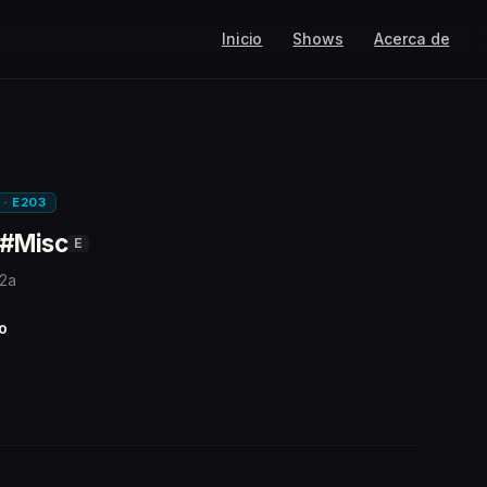
Inicio
Shows
Acerca de
 · E203
 #Misc
E
 2a
o