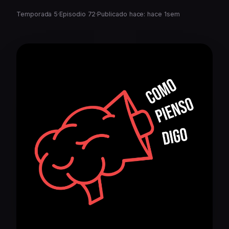
Temporada 5
·
Episodio 72
·
Publicado hace: hace 1sem