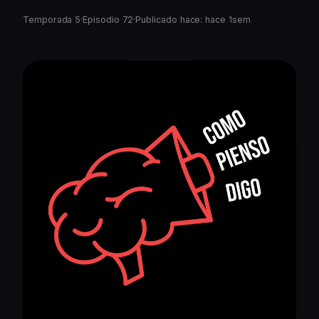
Temporada 5
·
Episodio 72
·
Publicado hace: hace 1sem