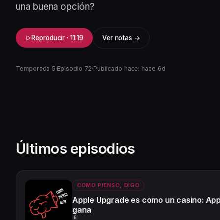
una buena opción?
Ver notas →
Reproducir · 11:19
Temporada 5
·
Episodio 72
·
Publicado hace: hace 6d
Últimos episodios
COMO PIENSO, DIGO
Apple Upgrade es como un casino: App
gana
E