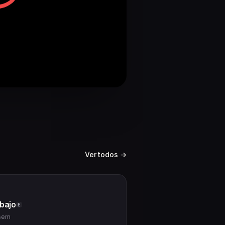
Ver todos →
bajo
E
1sem