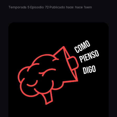
Temporada 5
·
Episodio 72
·
Publicado hace: hace 1sem