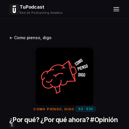
TuPodcast
Red de Podcasting Amateur
← Como pienso, digo
S2 · E23
COMO PIENSO, DIGO
·
¿Por qué? ¿Por qué ahora? #Opinión
E