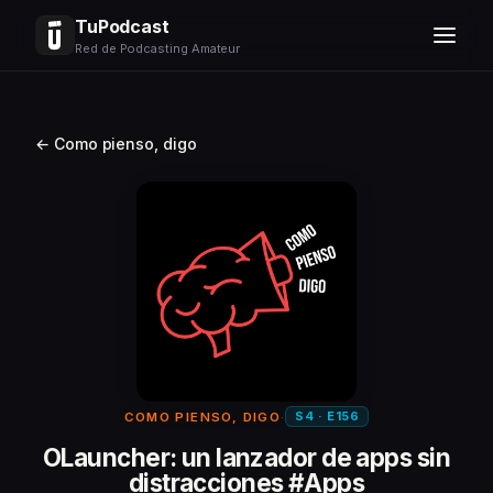
TuPodcast
Red de Podcasting Amateur
← Como pienso, digo
S4 · E156
COMO PIENSO, DIGO
·
OLauncher: un lanzador de apps sin
distracciones #Apps