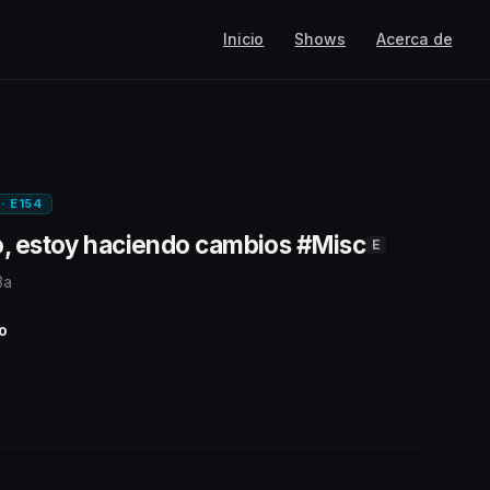
Inicio
Shows
Acerca de
 · E154
o, estoy haciendo cambios #Misc
E
3a
o