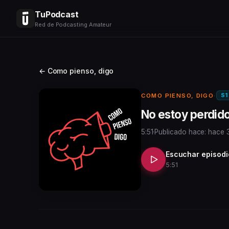
TuPodcast
Red de Podcasting Amateur
← Como pienso, digo
S1
COMO PIENSO, DIGO
·
No estoy perdid
5:51
·
Publicado hace: hace 
Escuchar episodi
5:51