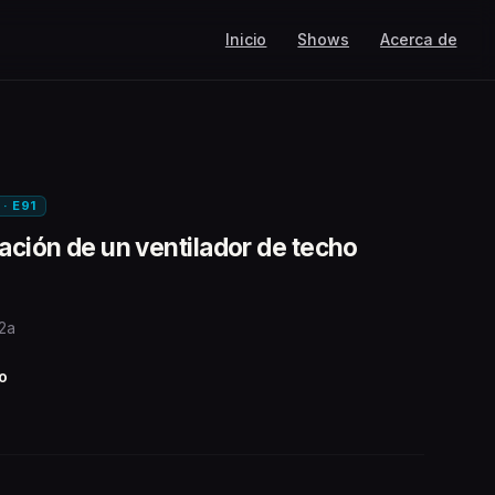
Inicio
Shows
Acerca de
 · E91
lación de un ventilador de techo
 2a
o