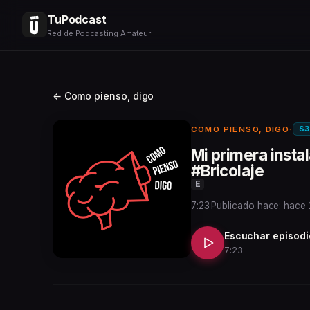
TuPodcast
Red de Podcasting Amateur
← Como pienso, digo
S3
COMO PIENSO, DIGO
·
Mi primera insta
#Bricolaje
E
7:23
·
Publicado hace: hace
Escuchar episodi
7:23