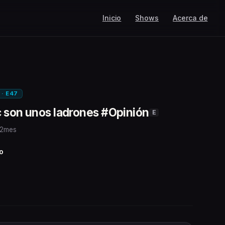
Inicio
Shows
Acerca de
 · E47
c son unos ladrones #Opinión
E
 2mes
o