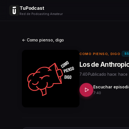
TuPodcast
Red de Podcasting Amateur
← Como pienso, digo
S5
COMO PIENSO, DIGO
·
Los de Anthropi
7:40
·
Publicado hace: hace
Escuchar episodi
7:40