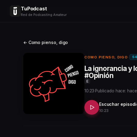
TuPodcast
Red de Podcasting Amateur
← Como pienso, digo
S4
COMO PIENSO, DIGO
·
La ignorancia y 
#Opinión
E
10:23
·
Publicado hace: hace
Escuchar episodi
10:23