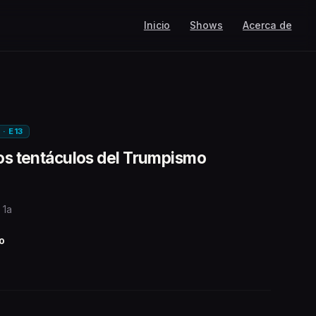
Inicio
Shows
Acerca de
 · E13
los tentáculos del Trumpismo
 1a
o