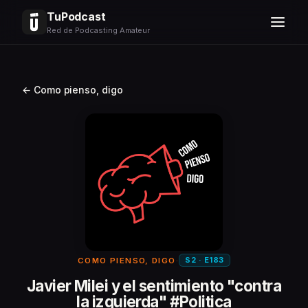
TuPodcast
Red de Podcasting Amateur
← Como pienso, digo
S2 · E183
COMO PIENSO, DIGO
·
Javier Milei y el sentimiento "contra
la izquierda" #Politica