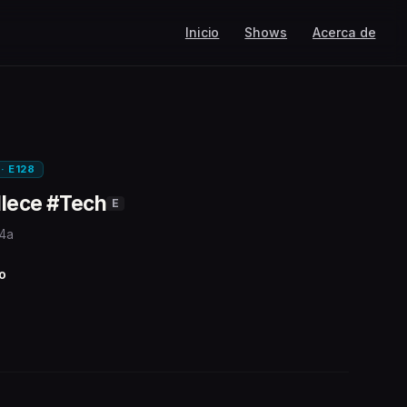
Inicio
Shows
Acerca de
 · E128
llece #Tech
E
 4a
o