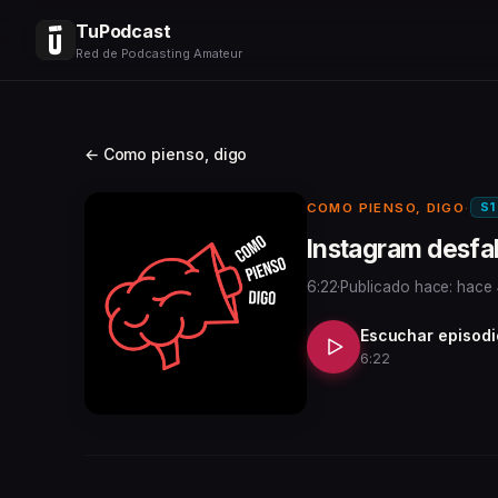
TuPodcast
Red de Podcasting Amateur
← Como pienso, digo
S1
COMO PIENSO, DIGO
·
Instagram desfa
6:22
·
Publicado hace: hace
Escuchar episodi
6:22