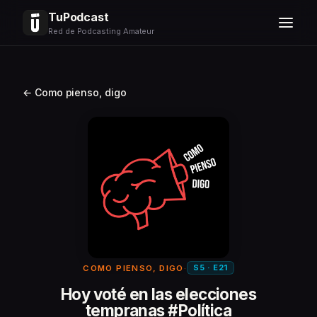
TuPodcast
Red de Podcasting Amateur
← Como pienso, digo
S5 · E21
COMO PIENSO, DIGO
·
Hoy voté en las elecciones
tempranas #Política