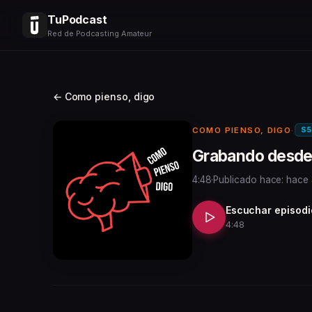
TuPodcast
Red de Podcasting Amateur
← Como pienso, digo
S5
COMO PIENSO, DIGO
·
Grabando desde
4:48
·
Publicado hace: hace
Escuchar episodi
4:48