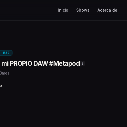
Inicio
Shows
Acerca de
 · E39
 mi PROPIO DAW #Metapod
E
 3mes
o