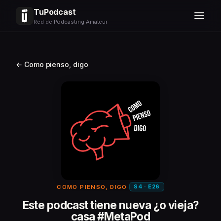
TuPodcast
Red de Podcasting Amateur
← Como pienso, digo
S4 · E26
COMO PIENSO, DIGO
·
Este podcast tiene nueva ¿o vieja?
casa #MetaPod