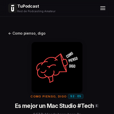
TuPodcast
Red de Podcasting Amateur
← Como pienso, digo
S2 · E5
COMO PIENSO, DIGO
·
Es mejor un Mac Studio #Tech
E