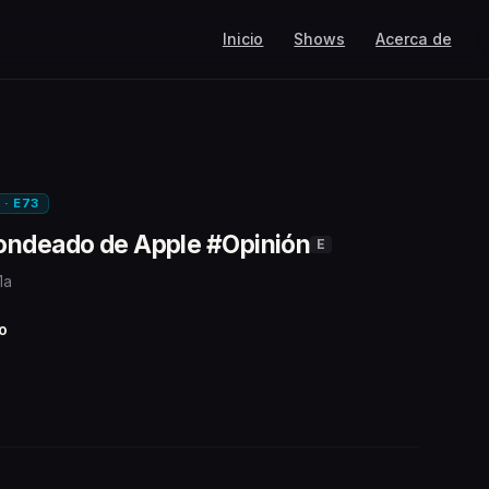
Inicio
Shows
Acerca de
 · E73
ondeado de Apple #Opinión
E
1a
o