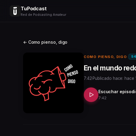
TuPodcast
Red de Podcasting Amateur
← Como pienso, digo
S4
COMO PIENSO, DIGO
·
En el mundo red
7:42
·
Publicado hace: hace 
Escuchar episodi
7:42