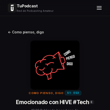
TuPodcast
Red de Podcasting Amateur
← Como pienso, digo
S1 · E53
COMO PIENSO, DIGO
·
Emocionado con HIVE #Tech
E