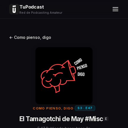
TuPodcast
Red de Podcasting Amateur
← Como pienso, digo
S3 · E47
COMO PIENSO, DIGO
·
El Tamagotchi de May #Misc
E