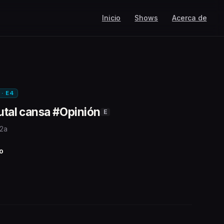
Inicio
Shows
Acerca de
 · E4
rutal cansa #Opinión
E
 2a
o