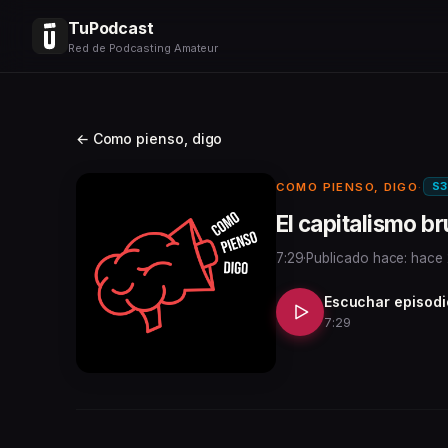
TuPodcast
Red de Podcasting Amateur
← Como pienso, digo
S3
COMO PIENSO, DIGO
·
El capitalismo b
7:29
·
Publicado hace: hace
Escuchar episodi
7:29