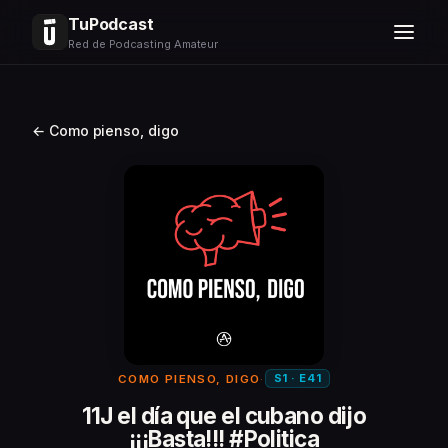
TuPodcast
Red de Podcasting Amateur
← Como pienso, digo
S1 · E41
COMO PIENSO, DIGO
·
11J el día que el cubano dijo
¡¡¡Basta!!! #Politica